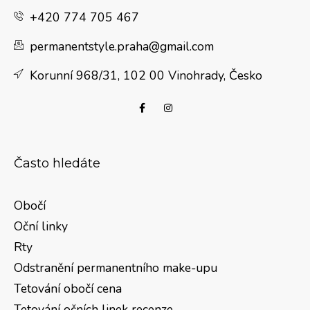
Load More
Follow on Instagram
+420 774 705 467
permanentstyle.praha@gmail.com
Korunní 968/31, 102 00 Vinohrady, Česko
Často hledáte
Obočí
Oční linky
Rty
Odstranění permanentního make-upu
Tetování obočí cena
Tetování očních linek recenze